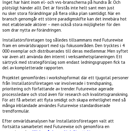
Inget har hänt inom el- och vvs-branscherna på hundra år. Och
plötsligt händer allt. Det är förstås inte helt sant men just
nu sker stora förändringar på flera olika plan samtidigt. När en
bransch genomgår ett större paradigmskifte kan det innebära hot
mot etablerade aktörer – men också stora möjligheter för den
som drar nytta av förändringen.
Installatörsföretagen tog således tillsammans med Futurewise
fram en omvärldsrapport med sju fokusområden. Den trycktes i 4
000 exemplar och distribuerades till deras medlemmar. Men syftet
var även att använda den internt i verksamhetsplaneringen. Ett
särtryck med strategiförslag som endast ledningsgruppen fick ta
del av kompletterade rapporten.
Projektet genomfördes i workshopformat där ett tjugotal personer
från Installatörsföretagen var involverade i trendspaning,
prioritering och författande av trender. Futurewise agerade
processledare och stod även för research och kvalitetsgranskning.
För att få arbetet att flyta smidigt och skapa enhetlighet med så
många inblandade användes Futurewise standardiserade
trendformulär.
Efter omvärldsanalysen har Installatörsföretagen valt att
fortsätta samarbetet med Futurewise och genomföra en